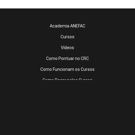
Academia ANEFAC
Cursos
Vídeos
Como Pontuar no CRC
Como Funcionam os Cursos
Como Pagar pelos Cursos
Site ANEFAC
Fale Conosco
Política de Privacidade
Termos de Uso
Login