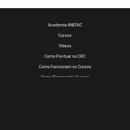
Academia ANEFAC
Cursos
Vídeos
Como Pontuar no CRC
Como Funcionam os Cursos
Como Pagar pelos Cursos
Site ANEFAC
Fale Conosco
Política de Privacidade
Termos de Uso
Login