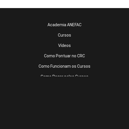
Academia ANEFAC
Cursos
Vídeos
Como Pontuar no CRC
Como Funcionam os Cursos
Como Pagar pelos Cursos
Site ANEFAC
Fale Conosco
Política de Privacidade
Termos de Uso
Login