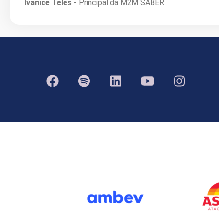
Ivanice Teles
- Principal da M2M SABER