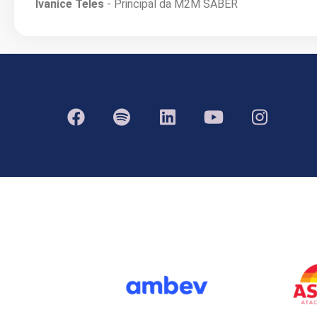
Ivanice Teles
- Principal da M2M SABER